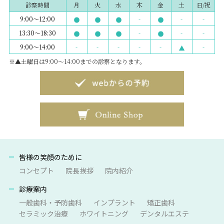
診察時間
月
火
水
木
金
土
日/祝
9:00～12:00
-
-
-
13:30～18:30
-
-
-
9:00～14:00
-
-
-
-
-
-
※▲土曜日は9:00～14:00までの診察となります。
皆様の笑顔のために
コンセプト
院長挨拶
院内紹介
診療案内
一般歯科・予防歯科
インプラント
矯正歯科
セラミック治療
ホワイトニング
デンタルエステ