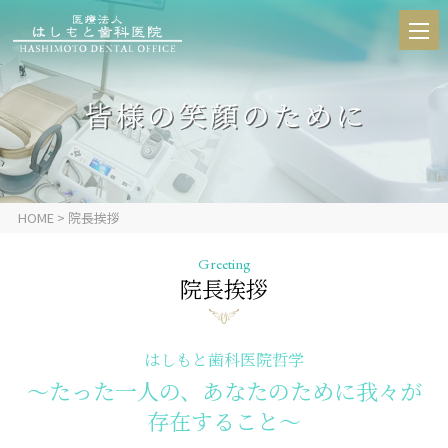
HOME
> 院長挨拶
Greeting
院長挨拶
はしもと歯科医院哲学
～たった一人の、あなたのために我々が
存在すること～