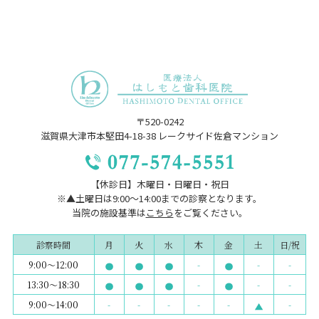
〒520-0242
滋賀県大津市本堅田4-18-38 レークサイド佐倉マンション
【休診日】木曜日・日曜日・祝日
※▲土曜日は9:00～14:00までの診察となります。
当院の施設基準は
こちら
をご覧ください。
診察時間
月
火
水
木
金
土
日/祝
9:00～12:00
-
-
-
13:30～18:30
-
-
-
9:00～14:00
-
-
-
-
-
-