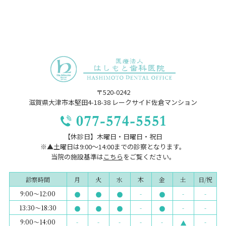
〒520-0242
滋賀県大津市本堅田4-18-38 レークサイド佐倉マンション
【休診日】木曜日・日曜日・祝日
※▲土曜日は9:00～14:00までの診察となります。
当院の施設基準は
こちら
をご覧ください。
診察時間
月
火
水
木
金
土
日/祝
9:00～12:00
-
-
-
13:30～18:30
-
-
-
9:00～14:00
-
-
-
-
-
-